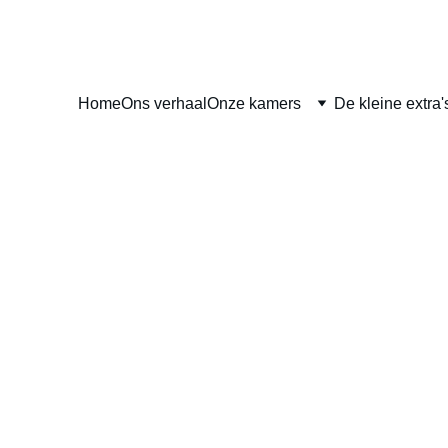
Home
Ons verhaal
Onze kamers
De kleine extra'
la Cour, zij en 