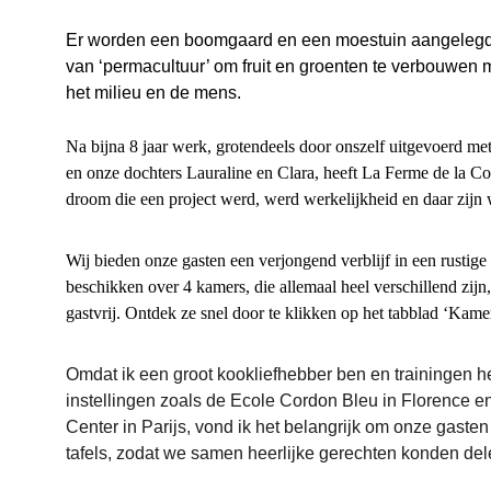
Er worden een boomgaard en een moestuin aangelegd 
van ‘permacultuur’ om fruit en groenten te verbouwen m
het milieu en de mens.
Na bijna 8 jaar werk, grotendeels door onszelf uitgevoerd met
en onze dochters Lauraline en Clara, heeft La Ferme de la C
droom die een project werd, werd werkelijkheid en daar zijn w
Wij bieden onze gasten een verjongend verblijf in een rusti
beschikken over 4 kamers, die allemaal heel verschillend zijn
gastvrij. Ontdek ze snel door te klikken op het tabblad ‘Kame
Omdat ik een groot kookliefhebber ben en trainingen he
instellingen zoals de Ecole Cordon Bleu in Florence e
Center in Parijs, vond ik het belangrijk om onze gaste
tafels, zodat we samen heerlijke gerechten konden del