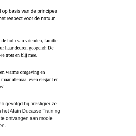
op basis van de principes 
et respect voor de natuur, 
 de hulp van vrienden, familie 
our haar deuren geopend; De 
e trots en blij mee.
ge en warme omgeving en 
, maar allemaal even elegant en 
rs’.
b gevolgd bij prestigieuze 
n het Alain Ducasse Training 
n te ontvangen aan mooie 
en.