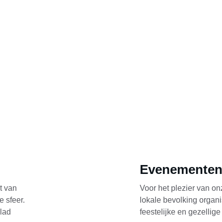
Evenemente
t van 
Voor het plezier van o
 sfeer. 
lokale bevolking organi
lad 
feestelijke en gezelli